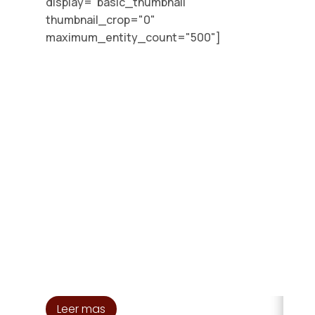
display="basic_thumbnail"
thumbnail_crop="0"
maximum_entity_count="500"]
E
E
Co
gru
JO
Leer mas
L